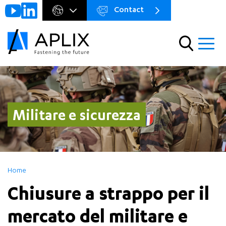
Contact
Go to
Menu
main
preheader
content
Menu
Militare e sicurezza
Home
Chiusure a strappo per il
mercato del militare e