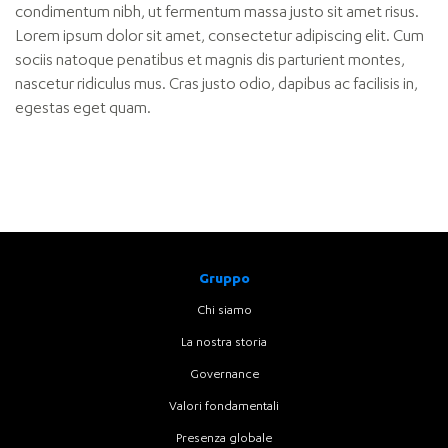
condimentum nibh, ut fermentum massa justo sit amet risus.
Lorem ipsum dolor sit amet, consectetur adipiscing elit. Cum
sociis natoque penatibus et magnis dis parturient montes,
nascetur ridiculus mus. Cras justo odio, dapibus ac facilisis in,
egestas eget quam.
Gruppo
Chi siamo
La nostra storia
Governance
Valori fondamentali
Presenza globale