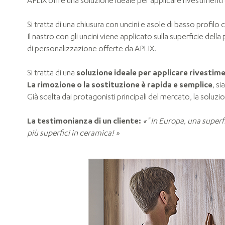
APLIX offre una soluzione ideale per applicare rivestimenti 
Si tratta di una chiusura con uncini e asole di basso profilo
Il nastro con gli uncini viene applicato sulla superficie della
di personalizzazione offerte da APLIX.
Si tratta di una
soluzione ideale per applicare rivestimen
La rimozione o la sostituzione è rapida e semplice
, s
Già scelta dai protagonisti principali del mercato, la sol
La testimonianza di un cliente:
«
"
In Europa, una superfi
più superfici in ceramica!
»