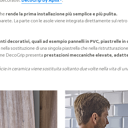
decorativi:
DecoGrip by Aplix®
.
 che
rende la prima installazione più semplice e più pulita
.
 parete.
La parte con le asole viene integrata direttamente sul retro
ti decorativi, quali ad esempio pannelli in PVC, piastrelle in 
ia nella sostituzione di una singola piastrella che nella ristrutturazio
uzione DecoGrip presenta
prestazioni meccaniche elevate, adatte 
cie in ceramica viene sostituita soltanto due volte nella vita di un