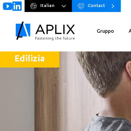
Italian
Contact
Go to
Menu
main
preheader
content
Gruppo
Navigation
principale
Edilizia