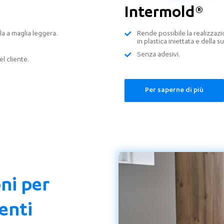
Intermold®
la a maglia leggera.
Rende possibile la realizza
in plastica iniettata e della 
Senza adesivi.
l cliente.
Per saperne di più
oni per
enti