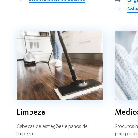
Orga
Solu
Limpeza
Médic
Cabeças de esfregões e panos de
Produtos re
limpeza.
para pacie