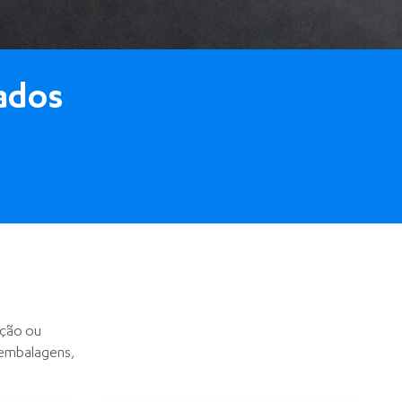
ados
ação ou
 embalagens,