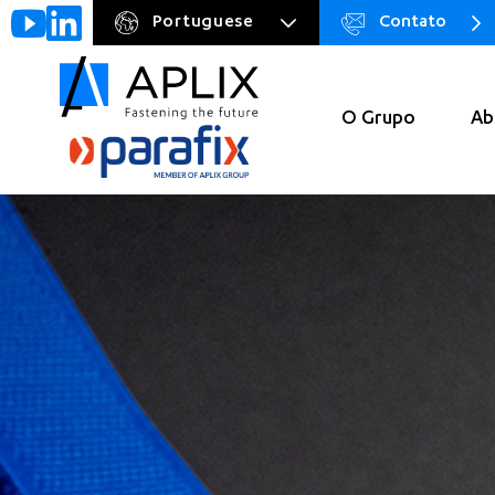
Portuguese
Contato
Go to
Menu
main
preheader
content
O Grupo
Ab
Navigation
principale