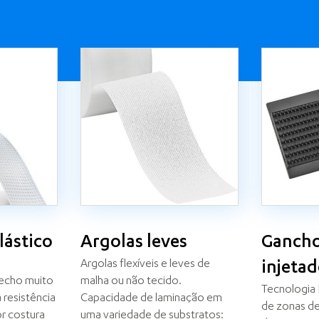
lástico
Argolas leves
Gancho
s
Argolas flexíveis e leves de
injeta
fecho muito
malha ou não tecido.
Tecnologia 
 resistência
Capacidade de laminação em
de zonas d
or costura
uma variedade de substratos: