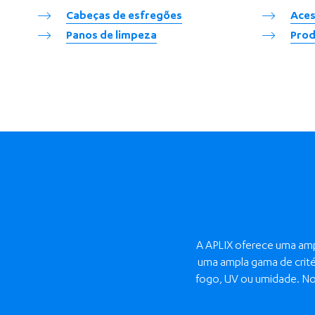
Cabeças de esfregões
Aces
Panos de limpeza
Prod
A APLIX oferece uma amp
uma ampla gama de critér
fogo, UV ou umidade. Nos