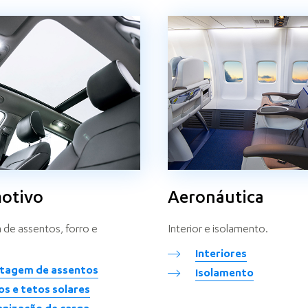
otivo
Aeronáutica
e assentos, forro e
Interior e isolamento.
Interiores
tagem de assentos
Isolamento
os e tetos solares