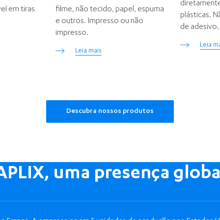
diretament
el em tiras
filme, não tecido, papel, espuma
plásticas. 
e outros. Impresso ou não
de adesivo.
impresso.
Leia m
Leia mais
Descubra nossos produtos
APLIX, uma presença globa