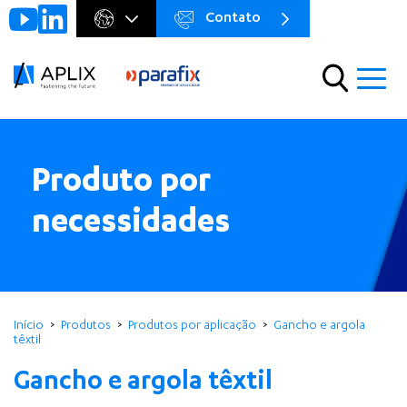
Contato
Go to
Menu
main
preheader
content
Menu
Produto por
necessidades
Início
Produtos
Produtos por aplicação
Gancho e argola
têxtil
Gancho e argola têxtil