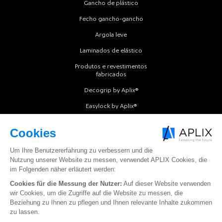
Gancho de plástico
Fecho gancho-gancho
Argola leve
Laminados de elástico
Produtos e revestimentos
fabricados
Decogrip by Aplix®
Easylock by Aplix®
Intermold by Aplix®
Softfit by Aplix®
Softgrip by Aplix®
Softloop by Aplix®
Texloop by Aplix®
Extranet