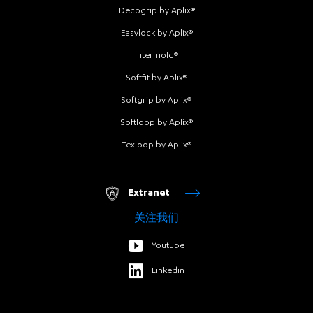
Decogrip by Aplix®
Easylock by Aplix®
Intermold®
Softfit by Aplix®
Softgrip by Aplix®
Softloop by Aplix®
Texloop by Aplix®
Extranet
关注我们
Youtube
Linkedin