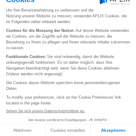
Softfit by Aplix®
Softgrip by Aplix®
Softloop by Aplix®
Texloop by Aplix®
Extranet
Folgen Sie uns
Youtube
Linkedin
APLIX
GROUP
©
-
2026
-
ALLE RECHTE VORBEHALTEN
Pied
RECHTLICHE HINWEISE
de
page