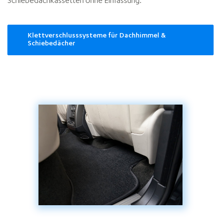
Schiebedachkassetten ohne Einfassung.
Klettverschlusssysteme für Dachhimmel &
Schiebedächer
Headliners
&
sunroofs