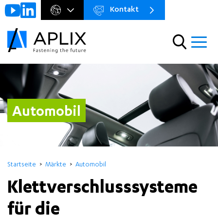
Kontakt
Go to
Menu
main
preheader
content
Menu
Automobil
Startseite
Märkte
Automobil
Klettverschlusssysteme
für die