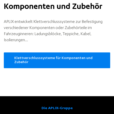
Komponenten und Zubehör
APLIX entwickelt Klettverschlusssysteme zur Befestigung
verschiedener Komponenten oder Zubehörteile im
Fahrzeuginneren: Ladungsblöcke, Teppiche, Kabel,
Isolierungen...
Klettverschlusssysteme für Komponenten und
Zubehör
Components
and
accessories
Die APLIX-Gruppe