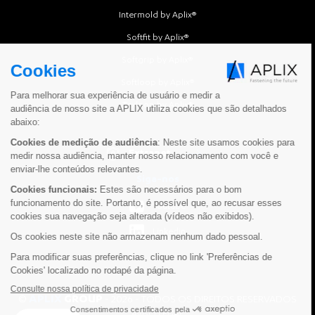
Intermold by Aplix®
Softfit by Aplix®
Softgrip by Aplix®
Softloop by Aplix®
Texloop by Aplix®
Extranet
Siga-nos
Youtube
Linkedin
APLIX
GROUP
©
-
2026
-
TODOS OS DIREITOS RESERVADOS
Pied
AVISO LEGAL