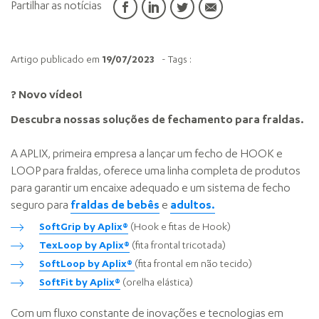
Partilhar as notícias
Artigo publicado em
19/07/2023
- Tags :
? Novo vídeo!
Descubra nossas soluções de fechamento para fraldas.
A APLIX, primeira empresa a lançar um fecho de HOOK e
LOOP para fraldas, oferece uma linha completa de produtos
para garantir um encaixe adequado e um sistema de fecho
seguro para
fraldas de bebês
e
adultos.
SoftGrip by Aplix®
(Hook e fitas de Hook)
TexLoop by Aplix®
(fita frontal tricotada)
SoftLoop by Aplix®
(fita frontal em não tecido)
SoftFit by Aplix®
(orelha elástica)
Com um fluxo constante de inovações e tecnologias em