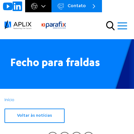
Contato
Go to
Menu
main
preheader
content
Menu
Fecho para fraldas
Início
Voltar às notícias