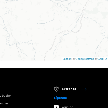
Leaflet
| ©
OpenStreetMap
©
CARTO
Extranet
y bucle?
Síganos
extiles
Youtube