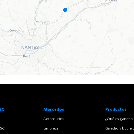
SC
Mercados
Productos
Aeronáutica
¿Qué es gancho 
RSC
Limpieza
Gancho y bucle t