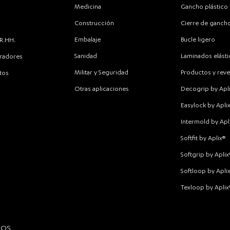
Medicina
Gancho plástico
Construcción
Cierre de ganch
Embalaje
Bucle ligero
RR.HH.
Sanidad
Laminados elásti
oradores
Militar y Seguridad
Productos y reve
tos
Otras aplicaciones
Decogrip by Apl
Easylock by Apli
Intermold by Apl
Softfit by Aplix®
Softgrip by Aplix
Softloop by Apli
Texloop by Aplix
DOS