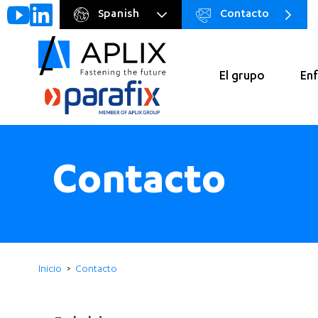
Spanish
Contacto
Go to
Menu
main
preheader
content
El grupo
Enf
Navigation
principale
Contacto
Inicio
Contacto