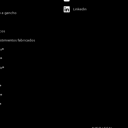
Linkedin
o a gancho
cos
stimientos fabricados
ix®
x®
ix®
®
x®
®