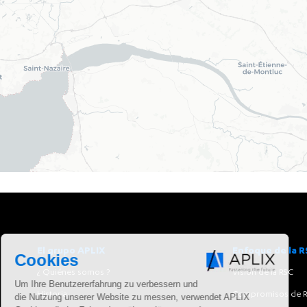
El grupo APLIX
Enfoque de la R
¿ Quiénes somos ?
Visión de la RSC
Historia
Compromisos de 