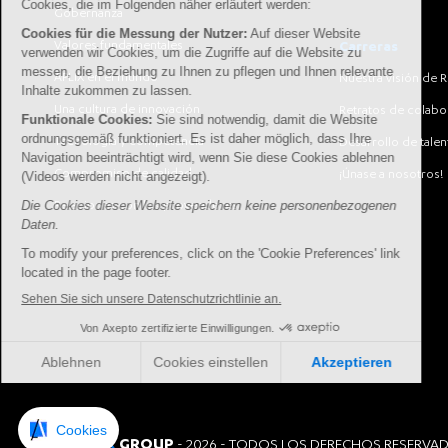
Gobernanza
Valores fundamentales
Carreras
APLIX en el mundo
Nuestra visión de 
Una cultura de innovación
Retratos de colab
Tecnología y competencia
Desarrollo de talen
Compromiso de calidad
¡Únase a nosotros!
Relaciones con los proveedores
APLIX
GROUP
©
-
2026
-
TODOS LOS DERECHOS RESERVA