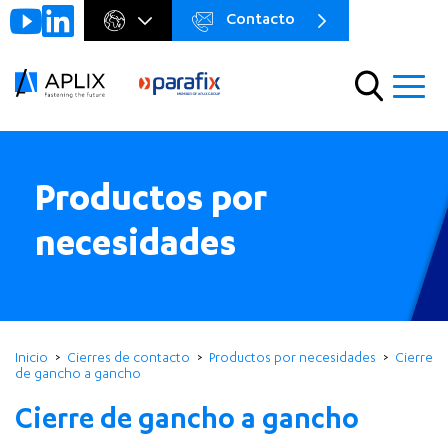
Contacto
Go to
Menu
main
preheader
content
Menu
Productos por
necesidades
Inicio
Cierres de contacto
Productos por necesidades
Cierre
de gancho a gancho
Cierre de gancho a gancho