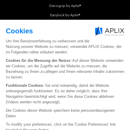
Decogrip by Aplix®
Easylock by Aplix®
Intermold by Aplix®
Softfit by Aplix®
Softgrip by Aplix®
Softloop by Aplix®
Texloop by Aplix®
Extranet
Síganos
Youtube
Linkedin