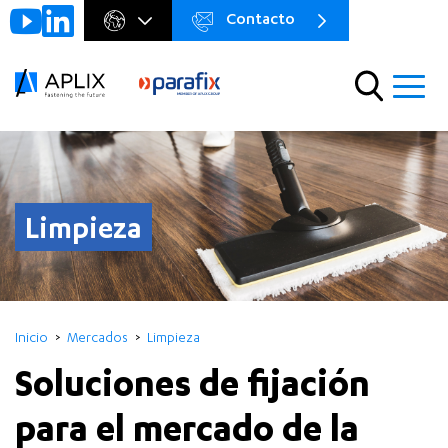
Contacto
Go to
Menu
main
preheader
content
Menu
Limpieza
Inicio
Mercados
Limpieza
Soluciones de fijación
para el mercado de la