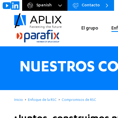
Spanish
Contacto
Go to
Menu
main
preheader
content
El grupo
Enf
Navigation
principale
NUESTROS CO
Inicio
Enfoque de la RSC
Compromisos de RSC