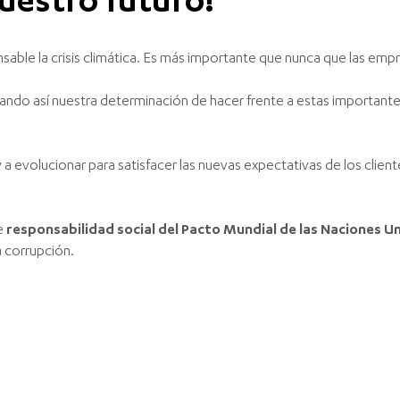
uestro futuro!
able la crisis climática. Es más importante que nunca que las em
ndo así nuestra determinación de hacer frente a estas important
 evolucionar para satisfacer las nuevas expectativas de los clie
e
responsabilidad social del Pacto Mundial de las Naciones U
a corrupción.