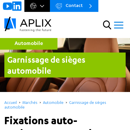
Contact
Go to
Menu
main
preheader
content
Menu
Automobile
garnissage de sièges
automobile
Accueil
Marchés
Automobile
Garnissage de sièges
automobile
Fixations auto-