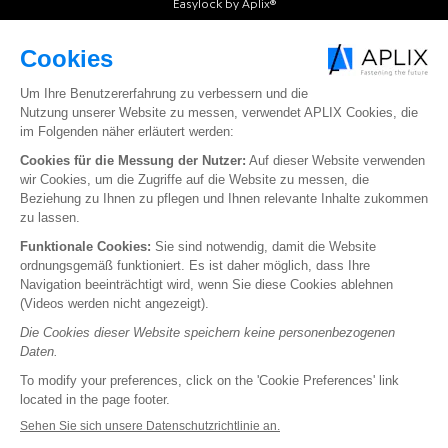
Easylock by Aplix®
Intermold by Aplix®
Softfit by Aplix®
Softgrip by Aplix®
Softloop by Aplix®
Texloop by Aplix®
Extranet
Suivez-nous
Youtube
Linkedin
APLIX
GROUP
©
-
2026
-
TOUT DROITS RÉSERVÉS