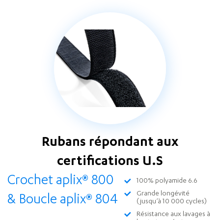
Rubans répondant aux
certifications U.S
Crochet aplix
®
800
100% polyamide 6.6
Grande longévité
& Boucle aplix
®
804
(jusqu’à 10 000 cycles)
Résistance aux lavages à