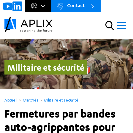
Contact
Go to
Menu
main
preheader
content
Menu
militaire et sécurité
Accueil
Marchés
Militaire et sécurité
Fermetures par bandes
auto-agrippantes pour