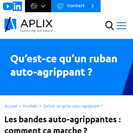
Contact
Go to
Menu
main
preheader
content
Menu
Qu’est-ce qu’un ruban
auto-agrippant ?
Accueil
Produits
Qu’est-ce qu’un auto-agrippant ?
Les bandes auto-agrippantes :
comment ça marche ?