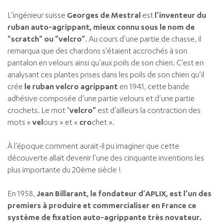
L’ingénieur suisse
Georges de Mestral
est
l’inventeur du
ruban auto-agrippant, mieux connu sous le nom de
"scratch" ou "velcro"
. Au cours d’une partie de chasse, il
remarqua que des chardons s’étaient accrochés à son
pantalon en velours ainsi qu’aux poils de son chien. C’est en
analysant ces plantes prises dans les poils de son chien qu'il
crée
le ruban velcro agrippant
en 1941, cette bande
adhésive composée d’une partie velours et d’une partie
crochets. Le mot "
velcro"
est d’ailleurs la contraction des
mots «
vel
ours » et «
cro
chet ».
À l’époque comment aurait-il pu imaginer que cette
découverte allait devenir l’une des cinquante inventions les
plus importante du 20ème siècle !
En 1958,
Jean Billarant, le fondateur d'APLIX, est l’un des
premiers à produire et commercialiser en France ce
système de fixation auto-agrippante très novateur.