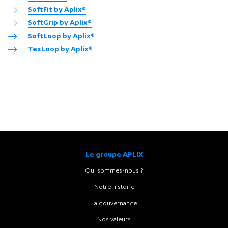
SoftFit by Aplix®
SoftGrip by Aplix®
SoftLoop by Aplix®
TexLoop by Aplix®
Le groupe APLIX
Qui sommes-nous ?
Notre histoire
La gouvernance
Nos valeurs