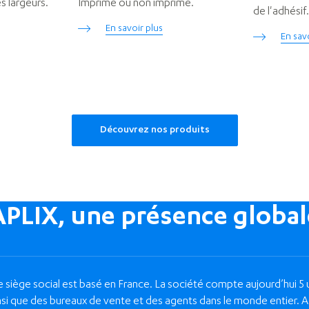
 largeurs.
Imprimé ou non imprimé.
de l'adhésif
En savoir plus
En sav
Découvrez nos produits
APLIX, une présence global
e siège social est basé en France. La société compte aujourd’hui 5 
 ainsi que des bureaux de vente et des agents dans le monde entier. 