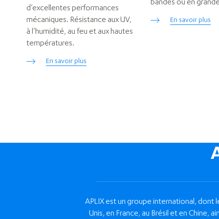
bandes ou en grandes
d’excellentes performances
mécaniques. Résistance aux UV,
En savoir plus
à l’humidité, au feu et aux hautes
températures.
En savoir plus
APLIX est un groupe international, dont l
Unis, en France, au Brésil et en Chine,