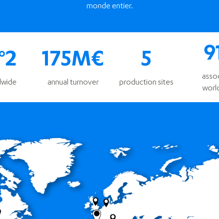
monde entier.
9
°2
175M€
5
asso
dwide
annual turnover
production sites
worl