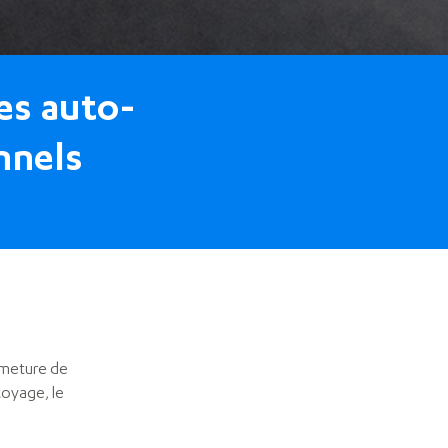
es auto-
nnels
rmeture de
toyage, le