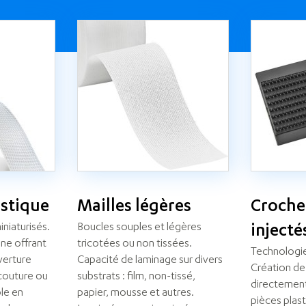
astique
Mailles légères
Croche
niaturisés.
Boucles souples et légères
injecté
ine offrant
tricotées ou non tissées.
Technologie
verture
Capacité de laminage sur divers
Création de
 couture ou
substrats : film, non-tissé,
directemen
ble en
papier, mousse et autres.
pièces plas