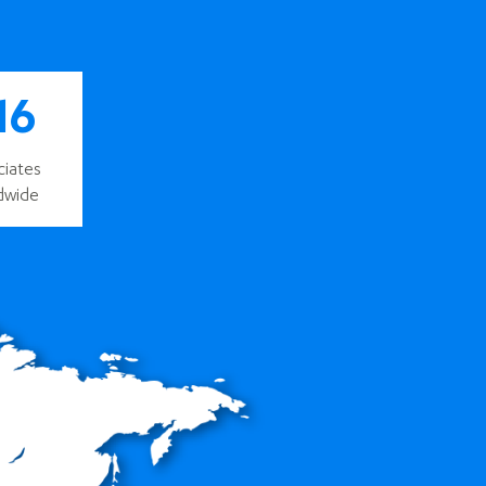
16
ciates
dwide