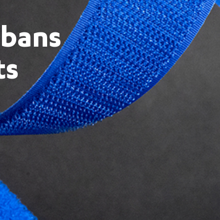
ubans
ts