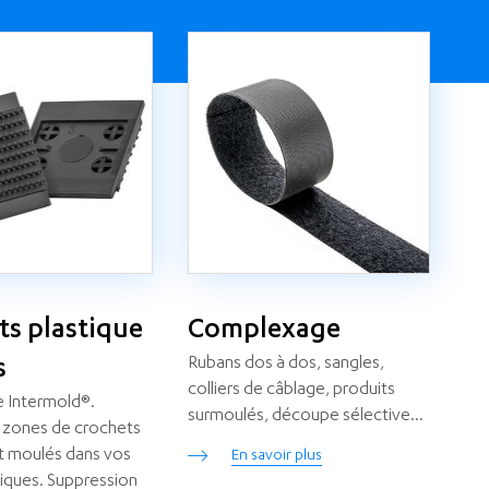
ts plastique
Complexage
Rubans dos à dos, sangles,
s
colliers de câblage, produits
 Intermold®.
surmoulés, découpe sélective...
 zones de crochets
t moulés dans vos
En savoir plus
tiques. Suppression