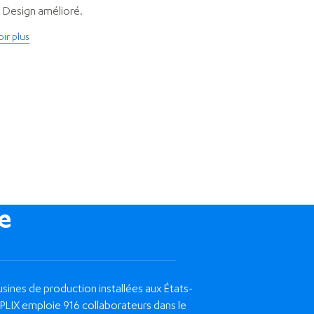
. Design amélioré.
oir plus
e
usines de production installées aux États-
APLIX emploie 916 collaborateurs dans le