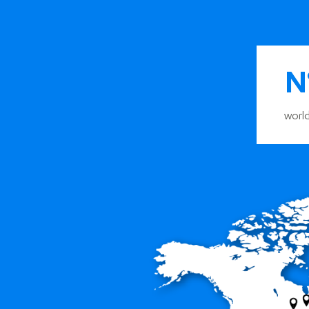
N
worl